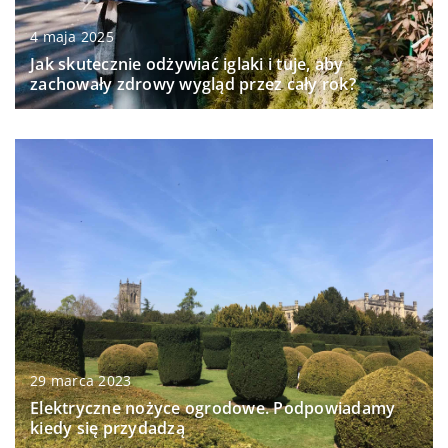
4 maja 2025
Jak skutecznie odżywiać iglaki i tuje, aby
zachowały zdrowy wygląd przez cały rok?
29 marca 2023
Elektryczne nożyce ogrodowe. Podpowiadamy
kiedy się przydadzą