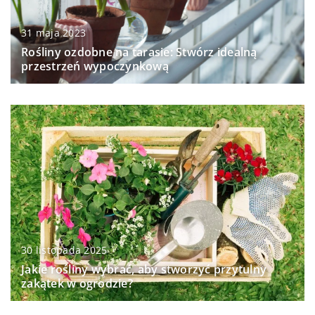
31 maja 2023
Rośliny ozdobne na tarasie: Stwórz idealną
przestrzeń wypoczynkową
30 listopada 2025
Jakie rośliny wybrać, aby stworzyć przytulny
zakątek w ogrodzie?