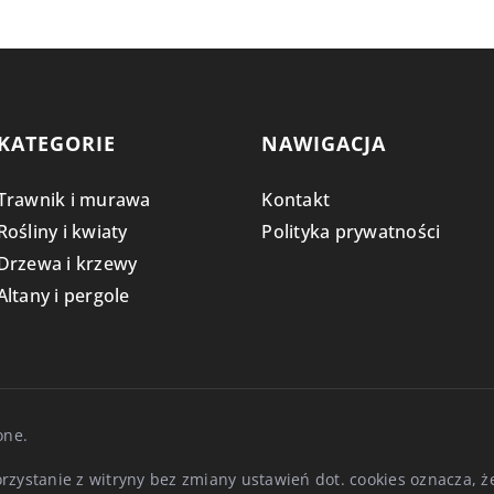
KATEGORIE
NAWIGACJA
Trawnik i murawa
Kontakt
Rośliny i kwiaty
Polityka prywatności
Drzewa i krzewy
Altany i pergole
one.
Korzystanie z witryny bez zmiany ustawień dot. cookies oznacza