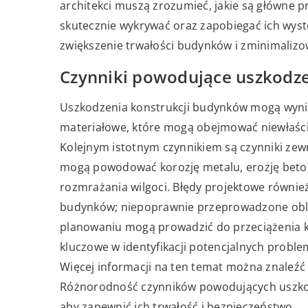
architekci muszą zrozumieć, jakie są główne pr
skutecznie wykrywać oraz zapobiegać ich wyst
zwiększenie trwałości budynków i zminimaliz
Czynniki powodujące uszkodz
Uszkodzenia konstrukcji budynków mogą wynik
materiałowe, które mogą obejmować niewłaściw
Kolejnym istotnym czynnikiem są czynniki zew
mogą powodować korozję metalu, erozję beton
rozmrażania wilgoci. Błędy projektowe równi
budynków; niepoprawnie przeprowadzone obli
planowaniu mogą prowadzić do przeciążenia kon
kluczowe w identyfikacji potencjalnych proble
Więcej informacji na ten temat można znaleźć [
Różnorodność czynników powodujących uszko
aby zapewnić ich trwałość i bezpieczeństwo.