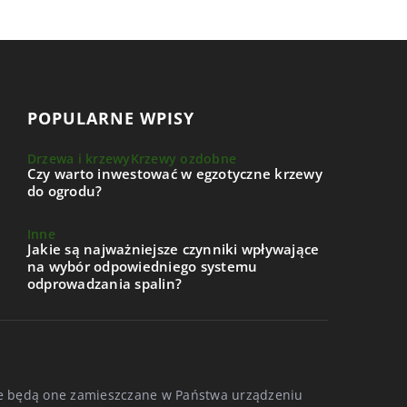
POPULARNE WPISY
Drzewa i krzewy
Krzewy ozdobne
Czy warto inwestować w egzotyczne krzewy
do ogrodu?
Inne
Jakie są najważniejsze czynniki wpływające
na wybór odpowiedniego systemu
odprowadzania spalin?
, że będą one zamieszczane w Państwa urządzeniu