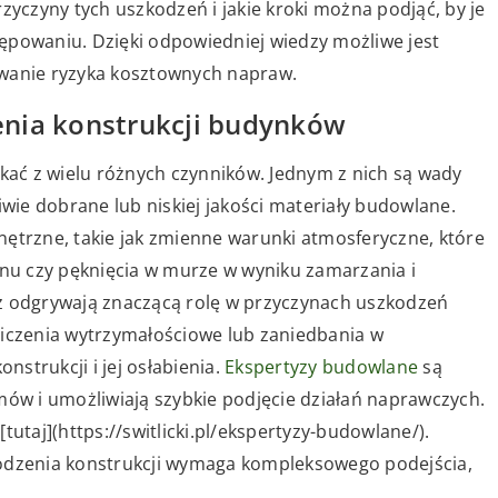
zyczyny tych uszkodzeń i jakie kroki można podjąć, by je
ępowaniu. Dzięki odpowiedniej wiedzy możliwe jest
owanie ryzyka kosztownych napraw.
enia konstrukcji budynków
ać z wielu różnych czynników. Jednym z nich są wady
ie dobrane lub niskiej jakości materiały budowlane.
nętrzne, takie jak zmienne warunki atmosferyczne, które
u czy pęknięcia w murze w wyniku zamarzania i
eż odgrywają znaczącą rolę w przyczynach uszkodzeń
czenia wytrzymałościowe lub zaniedbania w
strukcji i jej osłabienia.
Ekspertyzy budowlane
są
mów i umożliwiają szybkie podjęcie działań naprawczych.
tutaj](https://switlicki.pl/ekspertyzy-budowlane/).
dzenia konstrukcji wymaga kompleksowego podejścia,