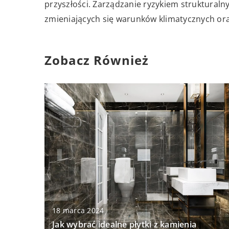
przyszłości. Zarządzanie ryzykiem struktura
zmieniających się warunków klimatycznych ora
Zobacz Również
18 marca 2024
Jak wybrać idealne płytki z kamienia