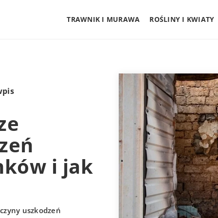
TRAWNIK I MURAWA
ROŚLINY I KWIATY
wpis
ze
dzeń
ków i jak
zyczyny uszkodzeń