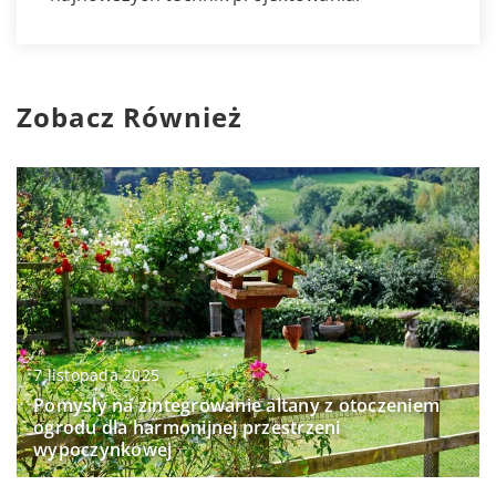
Zobacz Również
7 listopada 2025
Pomysły na zintegrowanie altany z otoczeniem
ogrodu dla harmonijnej przestrzeni
wypoczynkowej