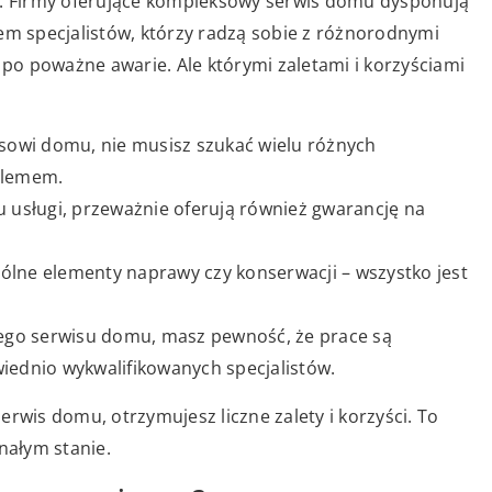
ac. Firmy oferujące kompleksowy serwis domu dysponują
 specjalistów, którzy radzą sobie z różnorodnymi
o poważne awarie. Ale którymi zaletami i korzyściami
sowi domu, nie musisz szukać wielu różnych
oblemem.
u usługi, przeważnie oferują również gwarancję na
ólne elementy naprawy czy konserwacji – wszystko jest
ego serwisu domu, masz pewność, że prace są
ednio wykwalifikowanych specjalistów.
rwis domu, otrzymujesz liczne zalety i korzyści. To
nałym stanie.