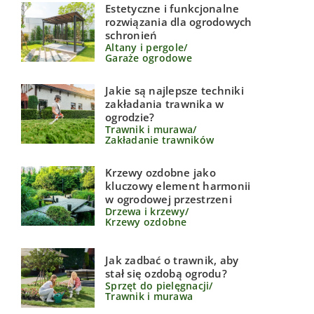
Estetyczne i funkcjonalne
rozwiązania dla ogrodowych
schronień
Altany i pergole
/
Garaże ogrodowe
Jakie są najlepsze techniki
zakładania trawnika w
ogrodzie?
Trawnik i murawa
/
Zakładanie trawników
Krzewy ozdobne jako
kluczowy element harmonii
w ogrodowej przestrzeni
Drzewa i krzewy
/
Krzewy ozdobne
Jak zadbać o trawnik, aby
stał się ozdobą ogrodu?
Sprzęt do pielęgnacji
/
Trawnik i murawa