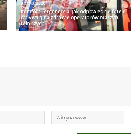
9 maja 2026
Komfort i ergonomia: jak odpowiednie fotele
wpływają na zdrowie operatorów maszyn
rolniczych