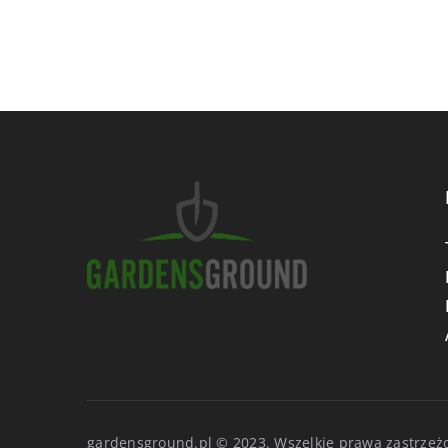
gardensground.pl © 2023. Wszelkie prawa zastrzeż