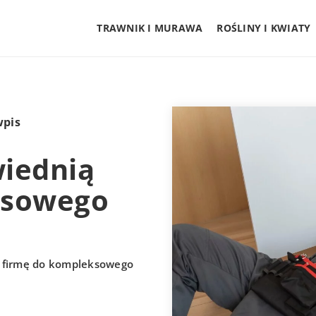
TRAWNIK I MURAWA
ROŚLINY I KWIATY
wpis
iednią
ksowego
 firmę do kompleksowego