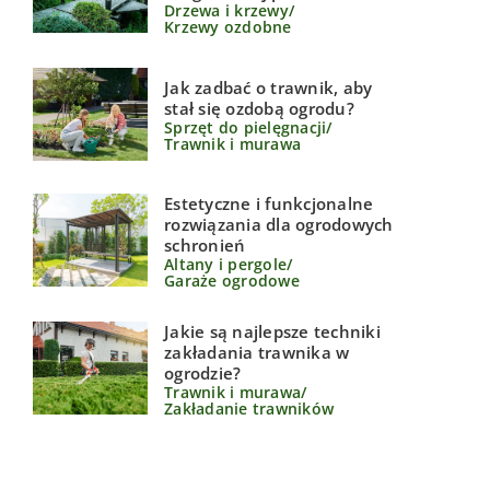
Drzewa i krzewy
/
Krzewy ozdobne
Jak zadbać o trawnik, aby
stał się ozdobą ogrodu?
Sprzęt do pielęgnacji
/
Trawnik i murawa
Estetyczne i funkcjonalne
rozwiązania dla ogrodowych
schronień
Altany i pergole
/
Garaże ogrodowe
Jakie są najlepsze techniki
zakładania trawnika w
ogrodzie?
Trawnik i murawa
/
Zakładanie trawników