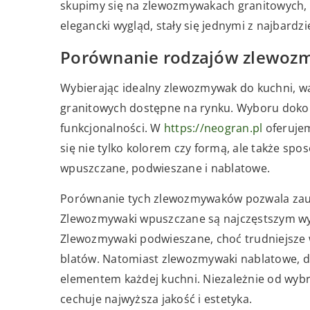
skupimy się na zlewozmywakach granitowych, k
elegancki wygląd, stały się jednymi z najbar
Porównanie rodzajów zlewoz
Wybierając idealny zlewozmywak do kuchni, 
granitowych dostępne na rynku. Wyboru dokon
funkcjonalności. W
https://neogran.pl
oferujem
się nie tylko kolorem czy formą, ale także s
wpuszczane, podwieszane i nablatowe.
Porównanie tych zlewozmywaków pozwala zauwa
Zlewozmywaki wpuszczane są najczęstszym wy
Zlewozmywaki podwieszane, choć trudniejsze
blatów. Natomiast zlewozmywaki nablatowe, dzi
elementem każdej kuchni. Niezależnie od wybra
cechuje najwyższa jakość i estetyka.