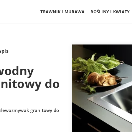
TRAWNIK I MURAWA
ROŚLINY I KWIATY
wpis
awodny
nitowy do
 zlewozmywak granitowy do