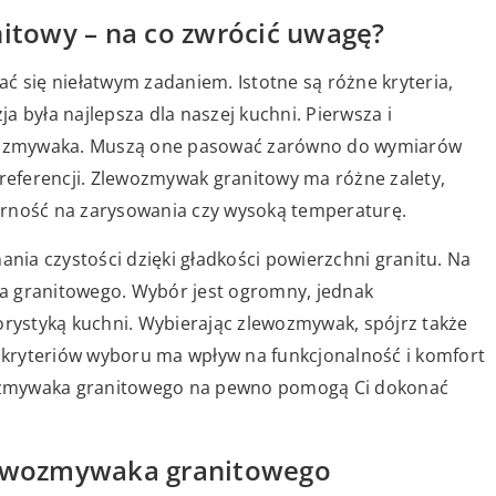
towy – na co zwrócić uwagę?
się niełatwym zadaniem. Istotne są różne kryteria,
a była najlepsza dla naszej kuchni. Pierwsza i
lewozmywaka. Muszą one pasować zarówno do wymiarów
preferencji. Zlewozmywak granitowy ma różne zalety,
orność na zarysowania czy wysoką temperaturę.
ia czystości dzięki gładkości powierzchni granitu. Na
a granitowego. Wybór jest ogromny, jednak
ystyką kuchni. Wybierając zlewozmywak, spójrz także
h kryteriów wyboru ma wpływ na funkcjonalność i komfort
ozmywaka granitowego na pewno pomogą Ci dokonać
zlewozmywaka granitowego