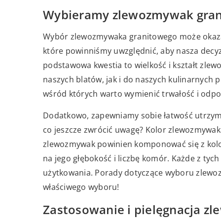
Wybieramy zlewozmywak grani
Wybór zlewozmywaka granitowego może okazać 
które powinniśmy uwzględnić, aby nasza decyzj
podstawowa kwestia to wielkość i kształt z
naszych blatów, jak i do naszych kulinarnych 
wśród których warto wymienić trwałość i odp
Dodatkowo, zapewniamy sobie łatwość utrzyman
co jeszcze zwrócić uwagę? Kolor zlewozmywak
zlewozmywak powinien komponować się z kolor
na jego głębokość i liczbę komór. Każde z tyc
użytkowania. Porady dotyczące wyboru zlew
właściwego wyboru!
Zastosowanie i pielęgnacja 