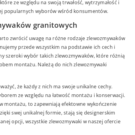
tóre ze względu na swoją trwałość, wytrzymałość i
dziej popularnych wyborów wśród konsumentów.
mywaków granitowych
warto zwrócić uwagę na różne rodzaje zlewozmywaków
ujemy przede wszystkim na podstawie ich cech i
y szeroki wybór takich zlewozmywaków, które różnią
posobem montażu. Należą do nich zlewozmywaki
żyć, że każdy z nich ma swoje unikalne cechy.
borem ze względu na łatwość montażu i konserwacji.
 w montażu, to zapewniają efektowne wykończenie
ęki swej unikalnej formie, stają się designerskim
nej opcji, wszystkie zlewozmywaki w naszej ofercie