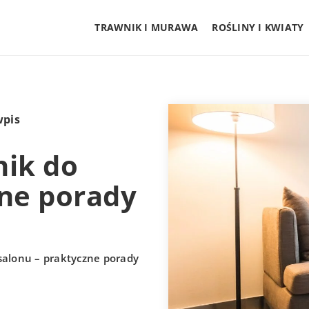
TRAWNIK I MURAWA
ROŚLINY I KWIATY
wpis
nik do
zne porady
salonu – praktyczne porady