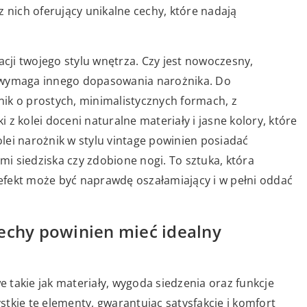
z nich oferujący unikalne cechy, które nadają
acji twojego stylu wnętrza. Czy jest nowoczesny,
h wymaga innego dopasowania narożnika. Do
ik o prostych, minimalistycznych formach, z
z kolei doceni naturalne materiały i jasne kolory, które
kolei narożnik w stylu vintage powinien posiadać
ami siedziska czy zdobione nogi. To sztuka, która
efekt może być naprawdę oszałamiający i w pełni oddać
echy powinien mieć idealny
takie jak materiały, wygoda siedzenia oraz funkcje
tkie te elementy, gwarantując satysfakcję i komfort