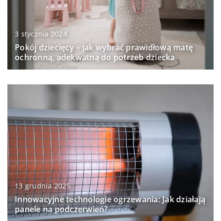
3 stycznia 2024
Pokój dziecięcy – jak wybrać prawidłową matę
ochronną, adekwatną do potrzeb dziecka
13 grudnia 2025
Innowacyjne technologie ogrzewania: Jak działają
panele na podczerwień?