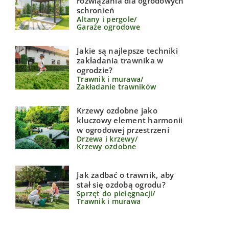
rozwiązania dla ogrodowych
schronień
Altany i pergole
/
Garaże ogrodowe
Jakie są najlepsze techniki
zakładania trawnika w
ogrodzie?
Trawnik i murawa
/
Zakładanie trawników
Krzewy ozdobne jako
kluczowy element harmonii
w ogrodowej przestrzeni
Drzewa i krzewy
/
Krzewy ozdobne
Jak zadbać o trawnik, aby
stał się ozdobą ogrodu?
Sprzęt do pielęgnacji
/
Trawnik i murawa