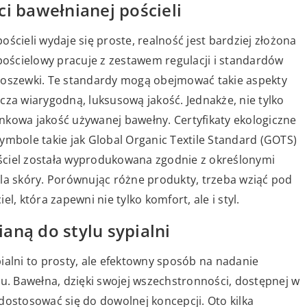
ci bawełnianej pościeli
ścieli wydaje się proste, realność jest bardziej złożona
 pościelowy pracuje z zestawem regulacji i standardów
 poszewki. Te standardy mogą obejmować takie aspekty
nacza wiarygodną, luksusową jakość. Jednakże, nie tylko
tunkowa jakość używanej bawełny. Certyfikaty ekologiczne
ymbole takie jak Global Organic Textile Standard (GOTS)
ściel została wyprodukowana zgodnie z określonymi
dla skóry. Porównując różne produkty, trzeba wziąć pod
l, która zapewni nie tylko komfort, ale i styl.
aną do stylu sypialni
ialni to prosty, ale efektowny sposób na nadanie
. Bawełna, dzięki swojej wszechstronności, dostępnej w
dostosować się do dowolnej koncepcji. Oto kilka