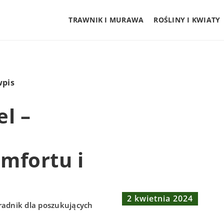
TRAWNIK I MURAWA
ROŚLINY I KWIATY
wpis
l –
mfortu i
2 kwietnia 2024
radnik dla poszukujących