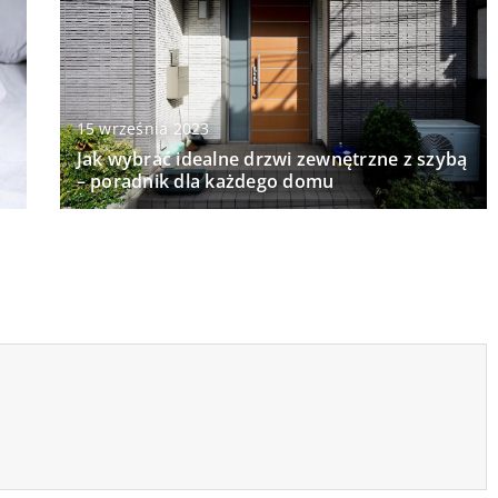
15 września 2023
Jak wybrać idealne drzwi zewnętrzne z szybą
– poradnik dla każdego domu